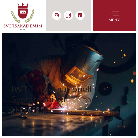
MENY
IWT – Internationell
Svetstekniker
Din Guide till en Avancerad Karriär inom Svetsning