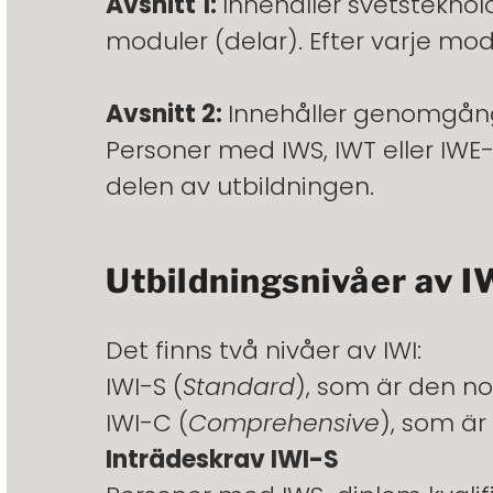
Avsnitt 1:
Innehåller svetsteknol
moduler (delar).
Efter varje mod
Avsnitt 2:
Innehåller genomgång
Personer med IWS, IWT eller IWE
delen av utbildningen.
Utbildningsnivåer av I
Det finns två nivåer av IWI:
IWI-S (
Standard
), som är de
n no
IWI-C (
Comprehensive
), som är
Inträdeskrav IWI-S