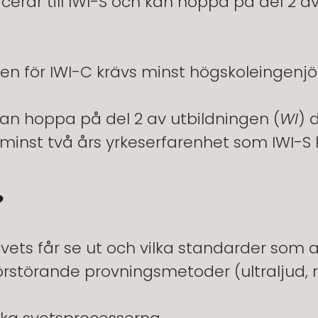
erar till IWI-S och kan hoppa på del 2 av
ingen för IWI-C krävs minst högskoleingen
n hoppa på del 2 av utbildningen (
WI
) d
inst två års yrkeserfarenhet som IWI-S ka
?
ets får se ut och vilka standarder som an
förstörande provningsmetoder (ultraljud,