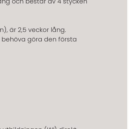
ång och består av 4 stycken
), är 2,5 veckor lång.
tt behöva göra den första