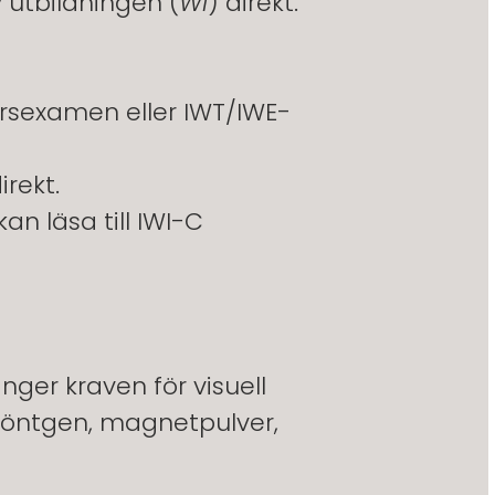
 utbildningen (
WI
) direkt.
jörsexamen eller IWT/IWE-
irekt.
n läsa till IWI-C
ger kraven för visuell
 röntgen, magnetpulver,