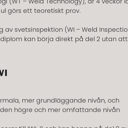
ogi
(WT – Weld Technology), är 4 veckor l
ul görs ett teoretiskt prov.
 av svetsinspektion
(WI – Weld Inspection
-diplom kan börja direkt på del 2 utan a
WI
rmala, mer grundläggande nivån, och
den högre och mer omfattande nivån