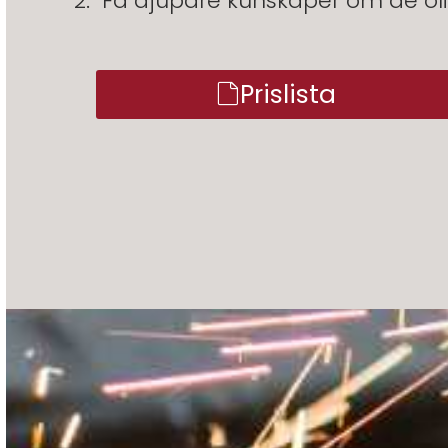
Få djupare kunskaper om de oli
Prislista