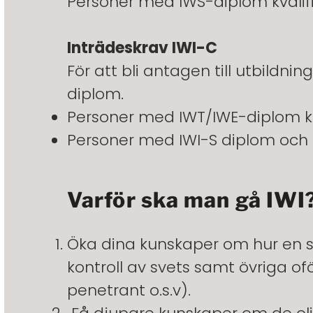
Personer med IWS-diplom kvalific
Inträdeskrav IWI-C
För att bli antagen till utbildn
diplom.
Personer med IWT/IWE-diplom ka
Personer med IWI-S diplom och m
Varför ska man gå IWI
Öka dina kunskaper om hur en sv
kontroll av svets samt övriga o
penetrant o.s.v).